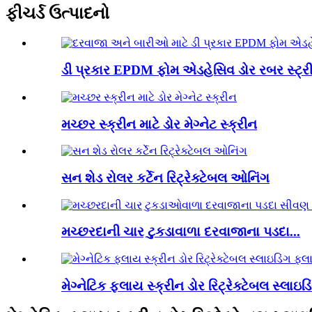
ફીચર્ડ ઉત્પાદનો
ડી પ્રકાર EPDM ફોમ એડહેસિવ ડોર રબર સ્ટ્રીપ
મચ્છર સ્ક્રીન માટે ડોર મેગ્નેટ સ્ક્રીન
સન શેડ રોલર કર્ટેન રિટ્રેક્ટેબલ ઓનિંગ
મચ્છરદાની ચાર ટુકડાવાળા દરવાજાના પડદા...
મેગ્નેટિક ફ્લાય સ્ક્રીન ડોર રિટ્રેક્ટેબલ સ્લાઇડિ