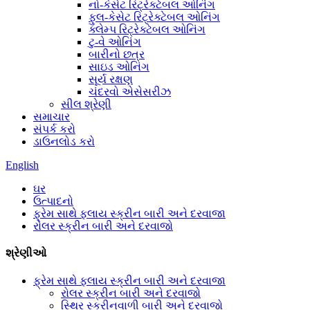
નો-કેસેટ રિટ્રેક્ટેબલ ઓનિંગ
ફુલ-કેસેટ રિટ્રેક્ટેબલ ઓનિંગ
ક્લેમ્પ રિટ્રેક્ટેબલ ઓનિંગ
ટુ-વે ઓનિંગ
બારીનો છત્ર
સાઇડ ઓનિંગ
સૂર્ય રક્ષણ
ચંદરવો એસેસરીઝ
સીલ શ્રેણી
સમાચાર
સંપર્ક કરો
ડાઉનલોડ કરો
English
ઘર
ઉત્પાદનો
ફ્રેમ સાથે ફ્લાય સ્ક્રીન બારી અને દરવાજા
રોલર સ્ક્રીન બારી અને દરવાજો
શ્રેણીઓ
ફ્રેમ સાથે ફ્લાય સ્ક્રીન બારી અને દરવાજા
રોલર સ્ક્રીન બારી અને દરવાજો
સ્થિર સ્ક્રીનવાળી બારી અને દરવાજો