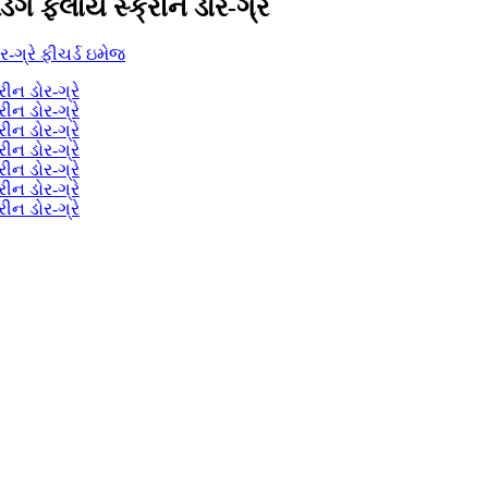
ડિંગ ફ્લાય સ્ક્રીન ડોર-ગ્રે