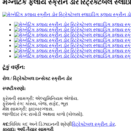
મેગ્નેટિક ફ્લાય સ્ક્રીન ડોર રિટ્રેક્ટેબલ સ્લાઇ
ટૂંકું વર્ણન:
રોલ / રિટ્રેક્ટેબલ ઇન્સેક્ટ સ્ક્રીન ડોર
સ્પષ્ટીકરણો:
ફ્રેમની સામગ્રી: એલ્યુમિનિયમ એલોય.
ફ્રેમનો રંગ: કાંસ્ય, બેજ, સફેદ, ભૂરા
મેશ સામગ્રી: ફાઇબરગ્લાસ.
જાળીદાર રંગ: રાખોડી અથવા કાળો (કોલસો).
કદ:
વિવિધ કદ અને ડિઝાઇનની શ્રેણી
રિટ્રેક્ટેબલ સ્ક્રીન ડોર
.
ફાયદા: અર્ધ-તૈયાર સામગ્રી