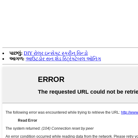
પાછલું:
DIY રોલર ઇન્સેક્ટ સ્ક્રીન વિન્ડો
આગળ:
આઉટડોર સન શેડ રિટ્રેક્ટેબલ ઓનિંગ