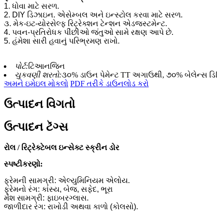
1. ધોવા માટે સરળ.
2. DIY ડિઝાઇન. એસેમ્બલ અને ઇન્સ્ટોલ કરવા માટે સરળ.
૩. મેક-ઇટ-યોરસેલ્ફ રિટ્રેક્શન ટેન્શન એડજસ્ટમેન્ટ.
4. પવન-પ્રતિરોધક પીંછીઓ જંતુઓ સામે રક્ષણ આપે છે.
5. હંમેશા સારી હવાનું પરિભ્રમણ રાખો.
પોર્ટ:
ટિઆનજિન
ચુકવણી શરતો:
૩૦% ડાઉન પેમેન્ટ TT અગાઉથી, ૭૦% બેલેન્સ ડિલ
અમને ઇમેઇલ મોકલો
PDF તરીકે ડાઉનલોડ કરો
ઉત્પાદન વિગતો
ઉત્પાદન ટૅગ્સ
રોલ / રિટ્રેક્ટેબલ ઇન્સેક્ટ સ્ક્રીન ડોર
સ્પષ્ટીકરણો:
ફ્રેમની સામગ્રી: એલ્યુમિનિયમ એલોય.
ફ્રેમનો રંગ: કાંસ્ય, બેજ, સફેદ, ભૂરા
મેશ સામગ્રી: ફાઇબરગ્લાસ.
જાળીદાર રંગ: રાખોડી અથવા કાળો (કોલસો).