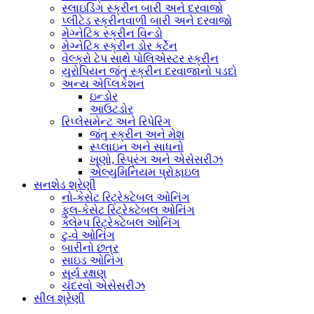
સ્લાઇડિંગ સ્ક્રીન બારી અને દરવાજો
પ્લીટેડ સ્ક્રીનવાળી બારી અને દરવાજો
મેગ્નેટિક સ્ક્રીન વિન્ડો
મેગ્નેટિક સ્ક્રીન ડોર કર્ટેન
વેલ્ક્રો ટેપ સાથે પોલિએસ્ટર સ્ક્રીન
યુરોપિયન જંતુ સ્ક્રીન દરવાજાનો પડદો
અન્ય એપ્લિકેશન
ઇન્ડોર
આઉટડોર
રિપ્લેસમેન્ટ અને રિપેરિંગ
જંતુ સ્ક્રીન અને મેશ
સ્પ્લાઇન અને સાધનો
ખૂણો, સ્પ્રિંગ અને એસેસરીઝ
એલ્યુમિનિયમ પ્રોફાઇલ
સનશેડ શ્રેણી
નો-કેસેટ રિટ્રેક્ટેબલ ઓનિંગ
ફુલ-કેસેટ રિટ્રેક્ટેબલ ઓનિંગ
ક્લેમ્પ રિટ્રેક્ટેબલ ઓનિંગ
ટુ-વે ઓનિંગ
બારીનો છત્ર
સાઇડ ઓનિંગ
સૂર્ય રક્ષણ
ચંદરવો એસેસરીઝ
સીલ શ્રેણી