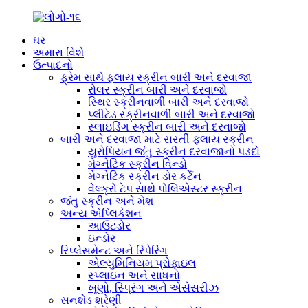
ઘર
અમારા વિશે
ઉત્પાદનો
ફ્રેમ સાથે ફ્લાય સ્ક્રીન બારી અને દરવાજા
રોલર સ્ક્રીન બારી અને દરવાજો
સ્થિર સ્ક્રીનવાળી બારી અને દરવાજો
પ્લીટેડ સ્ક્રીનવાળી બારી અને દરવાજો
સ્લાઇડિંગ સ્ક્રીન બારી અને દરવાજો
બારી અને દરવાજા માટે સસ્તી ફ્લાય સ્ક્રીન
યુરોપિયન જંતુ સ્ક્રીન દરવાજાનો પડદો
મેગ્નેટિક સ્ક્રીન વિન્ડો
મેગ્નેટિક સ્ક્રીન ડોર કર્ટેન
વેલ્ક્રો ટેપ સાથે પોલિએસ્ટર સ્ક્રીન
જંતુ સ્ક્રીન અને મેશ
અન્ય એપ્લિકેશન
આઉટડોર
ઇન્ડોર
રિપ્લેસમેન્ટ અને રિપેરિંગ
એલ્યુમિનિયમ પ્રોફાઇલ
સ્પ્લાઇન અને સાધનો
ખૂણો, સ્પ્રિંગ અને એસેસરીઝ
સનશેડ શ્રેણી