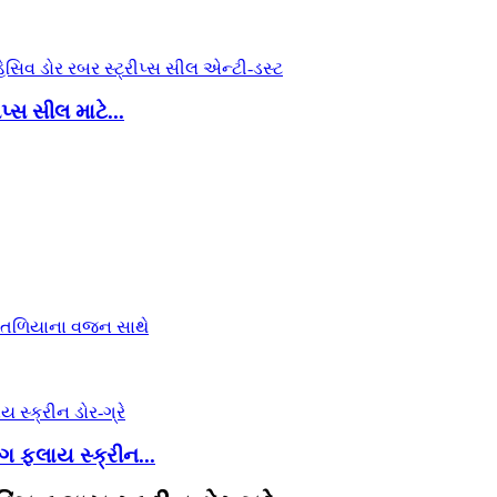
્સ સીલ માટે...
ંગ ફ્લાય સ્ક્રીન...