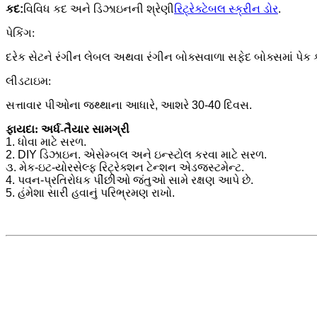
કદ:
વિવિધ કદ અને ડિઝાઇનની શ્રેણી
રિટ્રેક્ટેબલ સ્ક્રીન ડોર
.
પેકિંગ:
દરેક સેટને રંગીન લેબલ અથવા રંગીન બોક્સવાળા સફેદ બોક્સમાં પેક ક
લીડટાઇમ:
સત્તાવાર પીઓના જથ્થાના આધારે, આશરે 30-40 દિવસ.
ફાયદા: અર્ધ-તૈયાર સામગ્રી
1. ધોવા માટે સરળ.
2. DIY ડિઝાઇન. એસેમ્બલ અને ઇન્સ્ટોલ કરવા માટે સરળ.
૩. મેક-ઇટ-યોરસેલ્ફ રિટ્રેક્શન ટેન્શન એડજસ્ટમેન્ટ.
4. પવન-પ્રતિરોધક પીંછીઓ જંતુઓ સામે રક્ષણ આપે છે.
5. હંમેશા સારી હવાનું પરિભ્રમણ રાખો.