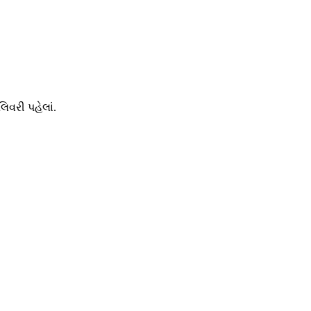
િવરી પહેલાં.