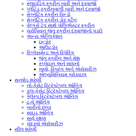
સ્લાઇડિંગ સ્ક્રીન બારી અને દરવાજો
પ્લીટેડ સ્ક્રીનવાળી બારી અને દરવાજો
મેગ્નેટિક સ્ક્રીન વિન્ડો
મેગ્નેટિક સ્ક્રીન ડોર કર્ટેન
વેલ્ક્રો ટેપ સાથે પોલિએસ્ટર સ્ક્રીન
યુરોપિયન જંતુ સ્ક્રીન દરવાજાનો પડદો
અન્ય એપ્લિકેશન
ઇન્ડોર
આઉટડોર
રિપ્લેસમેન્ટ અને રિપેરિંગ
જંતુ સ્ક્રીન અને મેશ
સ્પ્લાઇન અને સાધનો
ખૂણો, સ્પ્રિંગ અને એસેસરીઝ
એલ્યુમિનિયમ પ્રોફાઇલ
સનશેડ શ્રેણી
નો-કેસેટ રિટ્રેક્ટેબલ ઓનિંગ
ફુલ-કેસેટ રિટ્રેક્ટેબલ ઓનિંગ
ક્લેમ્પ રિટ્રેક્ટેબલ ઓનિંગ
ટુ-વે ઓનિંગ
બારીનો છત્ર
સાઇડ ઓનિંગ
સૂર્ય રક્ષણ
ચંદરવો એસેસરીઝ
સીલ શ્રેણી