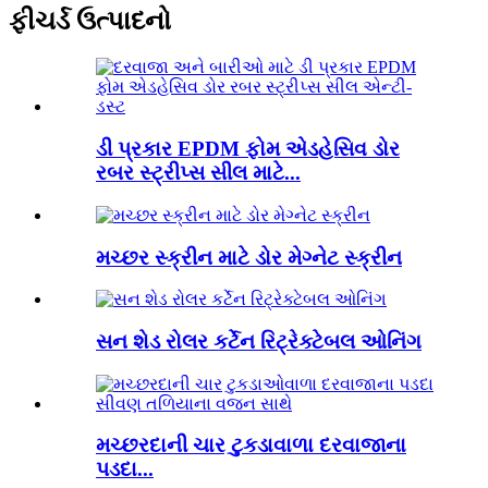
ફીચર્ડ ઉત્પાદનો
ડી પ્રકાર EPDM ફોમ એડહેસિવ ડોર
રબર સ્ટ્રીપ્સ સીલ માટે...
મચ્છર સ્ક્રીન માટે ડોર મેગ્નેટ સ્ક્રીન
સન શેડ રોલર કર્ટેન રિટ્રેક્ટેબલ ઓનિંગ
મચ્છરદાની ચાર ટુકડાવાળા દરવાજાના
પડદા...