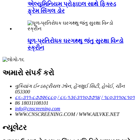
એલ્યુમિનિયમ પ્રોફાઇલ સાથે ફિક્સ્ડ
ફ્રેમ સિંગલ ડોર
ધૂળ-પ્રતિરોધક ઘરગથ્થુ જંતુ સુરક્ષા વિન્ડો
સ્ક્રીન
અમારો સંપર્ક કરો
વુકિયાંગ ઈન્ડસ્ટ્રીયલ ઝોન, હેંગશુઈ સિટી, હેબેઈ, ચીન
053300
૮૬-૩૧૧-૮૭૭૨૯૮૮૦
/ ૮૬-૧૩૯૩૧૧૦૭૭૧૪
/ ૧૮૦૩૧૧૦૮૧૦૧
86 18031108101
info@cnscreening.com
WWW.CNSCREENING.COM / WWW.AILVKE.NET
ન્યૂલેટર