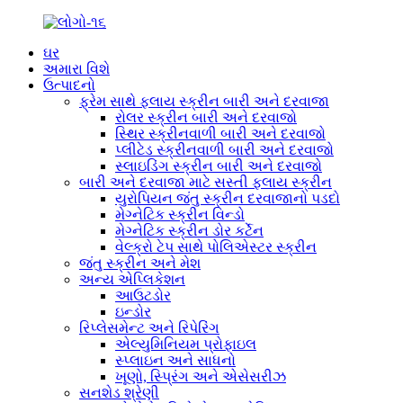
ઘર
અમારા વિશે
ઉત્પાદનો
ફ્રેમ સાથે ફ્લાય સ્ક્રીન બારી અને દરવાજા
રોલર સ્ક્રીન બારી અને દરવાજો
સ્થિર સ્ક્રીનવાળી બારી અને દરવાજો
પ્લીટેડ સ્ક્રીનવાળી બારી અને દરવાજો
સ્લાઇડિંગ સ્ક્રીન બારી અને દરવાજો
બારી અને દરવાજા માટે સસ્તી ફ્લાય સ્ક્રીન
યુરોપિયન જંતુ સ્ક્રીન દરવાજાનો પડદો
મેગ્નેટિક સ્ક્રીન વિન્ડો
મેગ્નેટિક સ્ક્રીન ડોર કર્ટેન
વેલ્ક્રો ટેપ સાથે પોલિએસ્ટર સ્ક્રીન
જંતુ સ્ક્રીન અને મેશ
અન્ય એપ્લિકેશન
આઉટડોર
ઇન્ડોર
રિપ્લેસમેન્ટ અને રિપેરિંગ
એલ્યુમિનિયમ પ્રોફાઇલ
સ્પ્લાઇન અને સાધનો
ખૂણો, સ્પ્રિંગ અને એસેસરીઝ
સનશેડ શ્રેણી