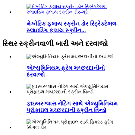
મેગ્નેટિક ફ્લાય સ્ક્રીન ડોર રિટ્રેક્ટેબલ
સ્લાઇડિંગ ફ્લાય સ્ક્રીન...
સ્થિર સ્ક્રીનવાળી બારી અને દરવાજો
એલ્યુમિનિયમ ફ્રેમ મચ્છરદાનીનો
દરવાજો
ફાઇબરગ્લાસ નેટિંગ સાથે એલ્યુમિનિયમ
પ્રોફાઇલ મચ્છરદાની સ્ક્રીન વિન્ડો