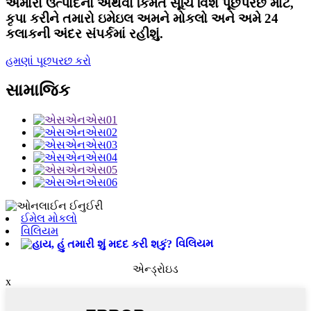
અમારા ઉત્પાદનો અથવા કિંમત સૂચિ વિશે પૂછપરછ માટે,
કૃપા કરીને તમારો ઇમેઇલ અમને મોકલો અને અમે 24
કલાકની અંદર સંપર્કમાં રહીશું.
હમણાં પૂછપરછ કરો
સામાજિક
ઈમેલ મોકલો
વિલિયમ
વિલિયમ
એન્ડ્રોઇડ
x